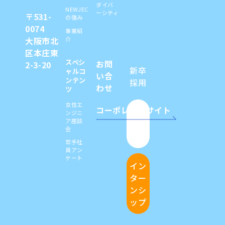
ダイバ
NEWJEC
ーシティ
〒531-
の強み
0074
事業紹
介
大阪市北
区本庄東
スペシ
お問
2-3-20
新卒
ャルコ
い合
ンテン
採用
わせ
ツ
女性エ
コーポレートサイト
キャ
ンジニ
ア座談
リア
会
採用
若手社
員アン
ケート
イン
ター
ンシ
ップ