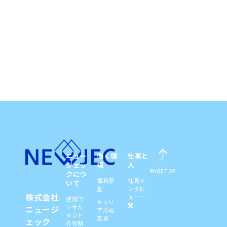
ニュー
働く環
仕事と
ジェッ
境
人
PAGETOP
クにつ
福利厚
社員イ
いて
生
ンタビ
株式会社
ュー一
建設コ
キャリ
覧
ンサル
ニュージ
ア形成
タント
支援
ェック
の役割