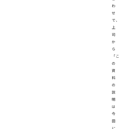
わ
せ
で、
上
司
か
ら
「こ
の
資
料
の
説
明
は
今
田
に