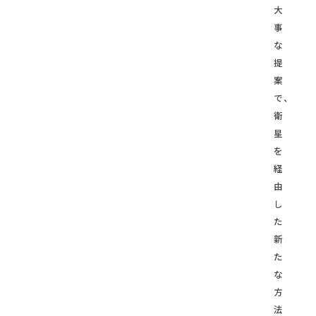
大
事
な
提
案
で、
衛
星
を
経
由
し
た
新
た
な
方
法