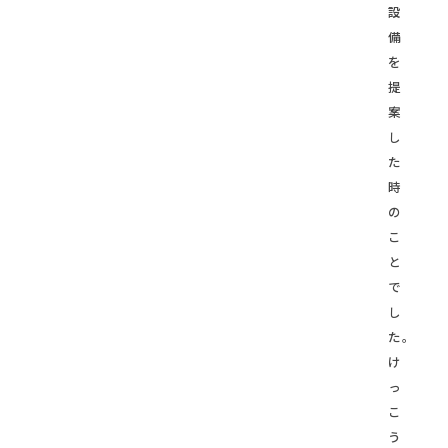
設
備
を
提
案
し
た
時
の
こ
と
で
し
た。
け
っ
こ
う