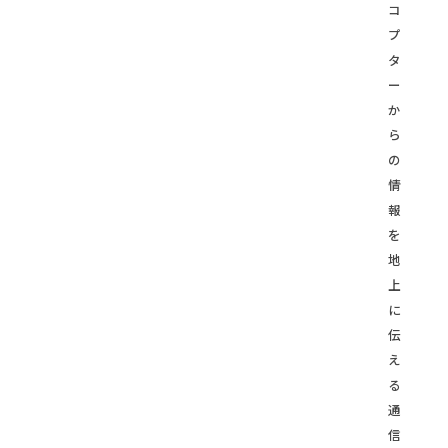
コ
プ
タ
ー
か
ら
の
情
報
を
地
上
に
伝
え
る
通
信