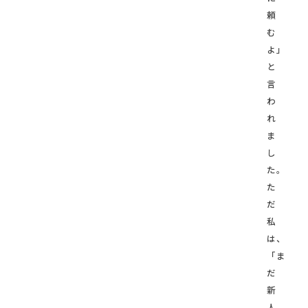
頼
む
よ」
と
言
わ
れ
ま
し
た。
た
だ
私
は、
「ま
だ
新
人