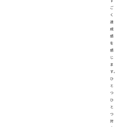
す
ご
く
達
成
感
を
感
じ
ま
す。
ひ
と
つ
ひ
と
つ
対