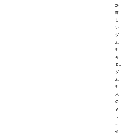
か
難
し
い
ダ
ム
も
あ
る。
ダ
ム
も
人
の
よ
う
に
そ