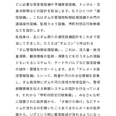
どに必要な受変電設備や予備発電設備、トンネル・交
差点照明などの設計を担当します。もうひとつが「通
信設備」。これはダムの管理用制御処理設備や水門の
遠隔操作設備、監視カメラ設備、市町村防災行政無線
などを設計します。
私自身は、主にダム周りの通信設備設計をこれまで担
当してきました。たとえば“ダムコン”と呼ばれる
「ダム管理用制御処理設備」。これは、流入量・放流
量演算、観測情報の監視・演算などを行うダムの頭脳
ともいえるシステムで、ゲートやバルブなど放流設備
の操作・管理をサポートします。また「テレメータ放
流警報設備」といって、雨量や河川の水位情報を収集
し、ダム放流時にダムや河川流域の地域住民へ、警戒
避難情報を伝える無線システムの設計も行なっていま
す。それから「市町村防災行政無線」。みなさんも町
に設置された拡声器から、「夕焼け小焼け」などチャ
イムが流れるのを聞いたことありませんか？あの拡声
器から、いざという時に緊急放送が流れるようになっ