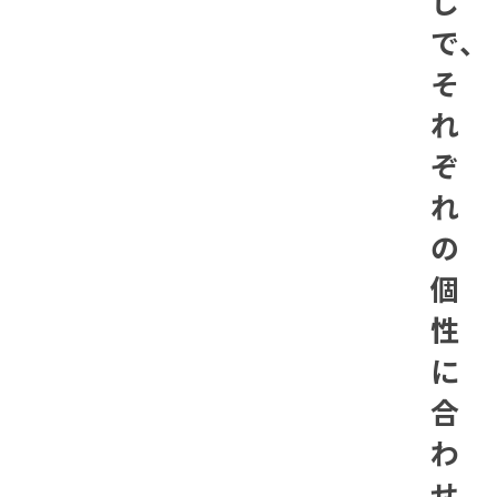
じ
で、
そ
れ
ぞ
れ
の
個
性
に
合
わ
せ