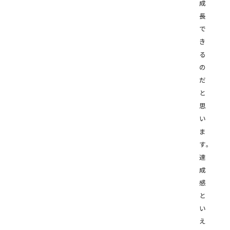
成
長
で
き
る
の
だ
と
思
い
ま
す。
達
成
感
と
い
え