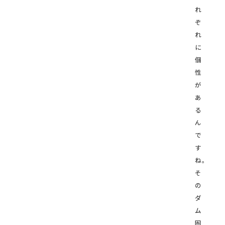
れ
ぞ
れ
に
個
性
が
あ
る
ん
で
す
ね。
そ
の
ダ
ム
固