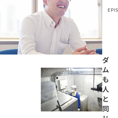
EPI
ダ
ム
も
人
と
同