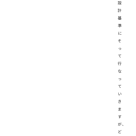
設
計
基
準
に
そ
っ
て
行
な
っ
て
い
き
ま
す
が、
ど