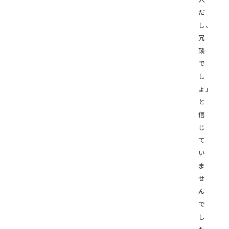
だ
し、
冗
談
で
し
ょ」
と
信
じ
て
い
ま
せ
ん
で
し