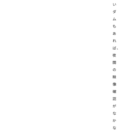
い
ダ
ム
も
あ
れ
ば、
夜
間
の
映
像
確
認
が
な
か
な