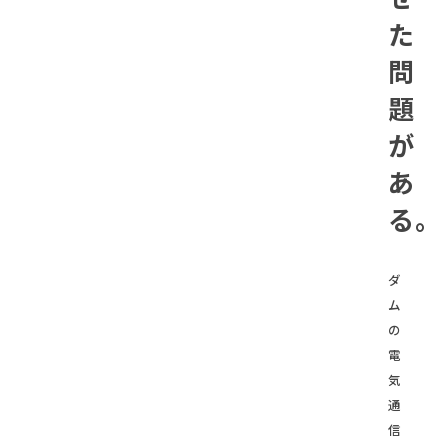
た
問
題
が
あ
る。
ダ
ム
の
電
気
通
信