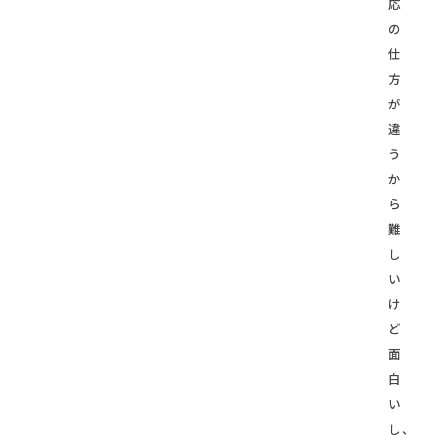
応
の
仕
方
が
違
う
か
ら
難
し
い
け
ど
面
白
い
し、