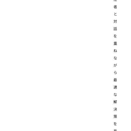
者
と
対
話
を
重
ね
な
が
ら
最
適
な
解
決
策
を
見