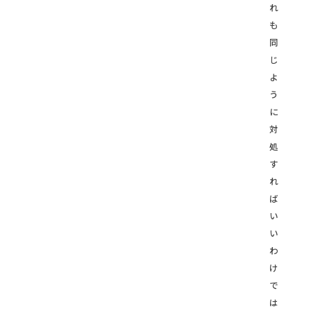
れ
も
同
じ
よ
う
に
対
処
す
れ
ば
い
い
わ
け
で
は