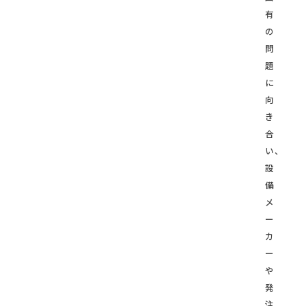
有
の
問
題
に
向
き
合
い、
設
備
メ
ー
カ
ー
や
発
注