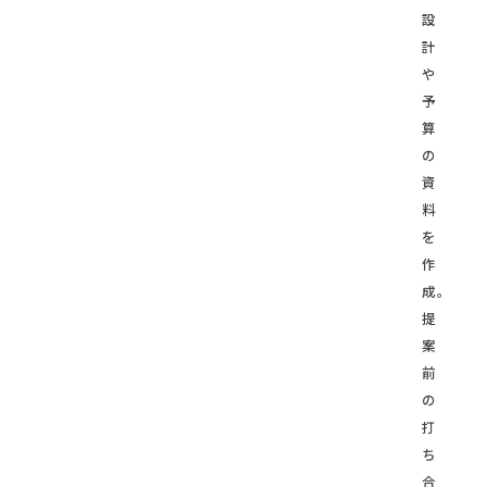
設
計
や
予
算
の
資
料
を
作
成。
提
案
前
の
打
ち
合