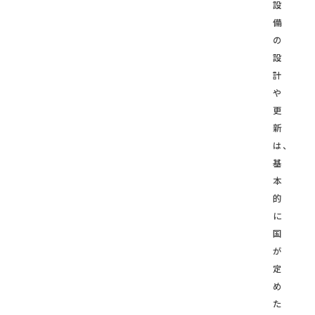
設
備
の
設
計
や
更
新
は、
基
本
的
に
国
が
定
め
た