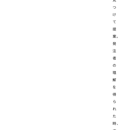
つ
け
て
提
案。
発
注
者
の
理
解
を
得
ら
れ
た
時、