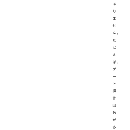
あ
り
ま
せ
ん。
た
と
え
ば、
ゲ
ー
ト
操
作
回
数
が
多