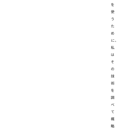
を
使
う
た
め
に、
私
は
そ
の
技
術
を
調
べ
て
概
略