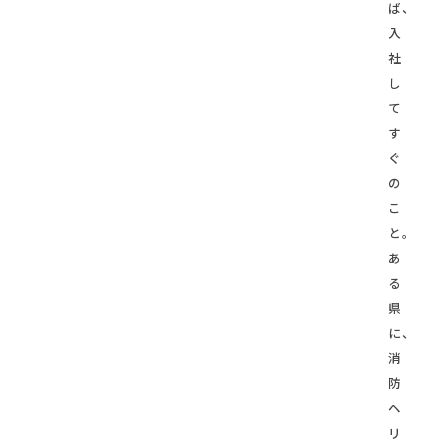
ば、
入
社
し
て
す
ぐ
の
こ
と。
あ
る
県
に、
消
防
ヘ
リ