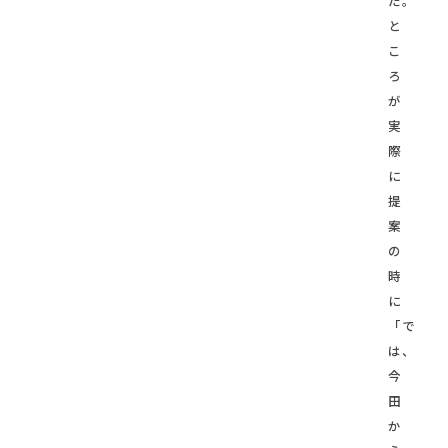
た。
と
こ
ろ
が
実
際
に
提
案
の
時
に
「で
は、
今
田
か