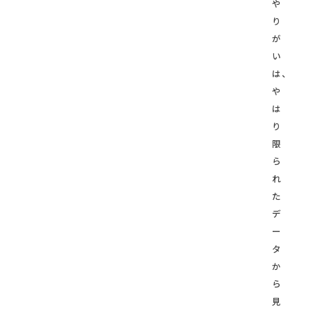
や
り
が
い
は、
や
は
り
限
ら
れ
た
デ
ー
タ
か
ら
見