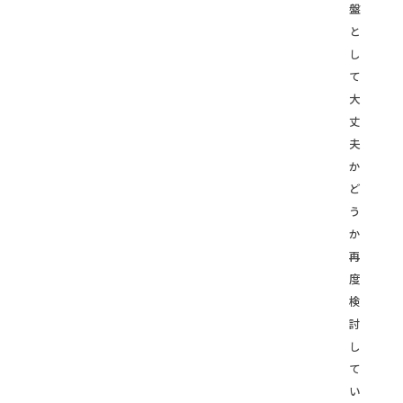
盤
と
し
て
大
丈
夫
か
ど
う
か
再
度
検
討
し
て
い