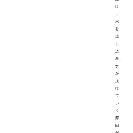
け
て
水
を
流
し
込
み、
水
が
抜
け
て
い
く
原
因
が