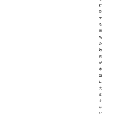
打
設
す
る
場
所
の
地
質
が
本
当
に
大
丈
夫
か
ど