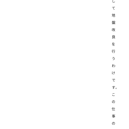
し
て
地
盤
改
良
を
行
う
わ
け
で
す。
こ
の
仕
事
の