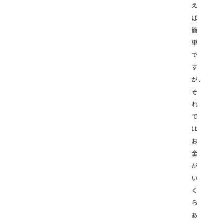
え
ば
簡
単
で
す
が、
そ
れ
で
は
お
金
が
い
く
ら
あ