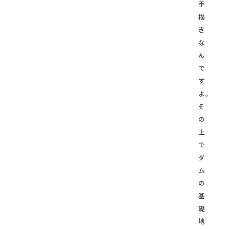
手
描
き
な
ん
で
す
よ。
そ
の
上
で
ダ
ム
の
基
礎
地