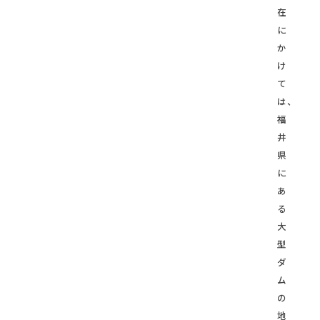
在
に
か
け
て
は、
福
井
県
に
あ
る
大
型
ダ
ム
の
地