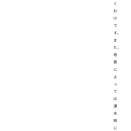
く
わ
け
で
す。
ま
た、
地
質
に
よ
っ
て
は
湛
水
時
に