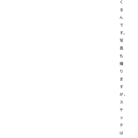
く
る
ん
で
す。
写
真
も
撮
り
ま
す
が、
ス
ケ
ッ
チ
は