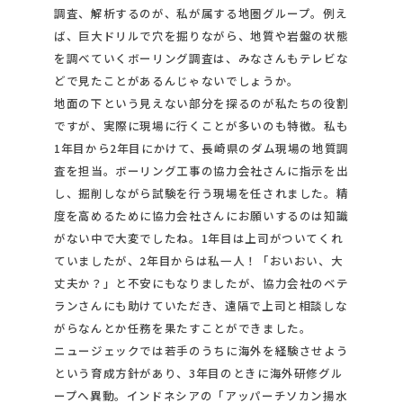
調査、解析するのが、私が属する地圏グループ。例え
ば、巨大ドリルで穴を掘りながら、地質や岩盤の状態
を調べていくボーリング調査は、みなさんもテレビな
どで見たことがあるんじゃないでしょうか。
地面の下という見えない部分を探るのが私たちの役割
ですが、実際に現場に行くことが多いのも特徴。私も
1年目から2年目にかけて、長崎県のダム現場の地質調
査を担当。ボーリング工事の協力会社さんに指示を出
し、掘削しながら試験を行う現場を任されました。精
度を高めるために協力会社さんにお願いするのは知識
がない中で大変でしたね。1年目は上司がついてくれ
ていましたが、2年目からは私一人！「おいおい、大
丈夫か？」と不安にもなりましたが、協力会社のベテ
ランさんにも助けていただき、遠隔で上司と相談しな
がらなんとか任務を果たすことができました。
ニュージェックでは若手のうちに海外を経験させよう
という育成方針があり、3年目のときに海外研修グル
ープへ異動。インドネシアの「アッパーチソカン揚水