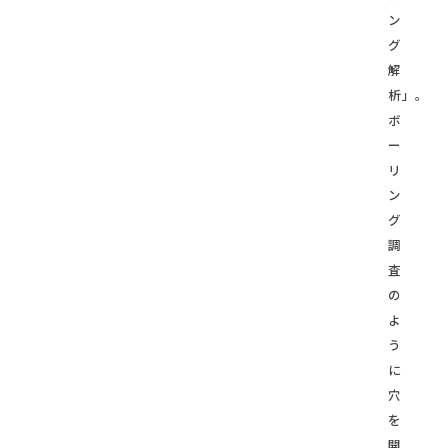
ン
グ
解
析」。
ボ
ー
リ
ン
グ
調
査
の
よ
う
に
穴
を
開