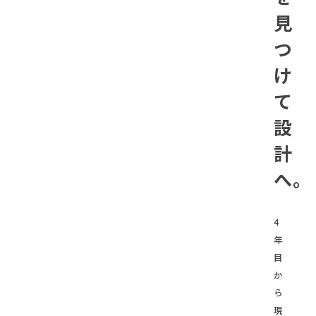
見
つ
け
て
設
計
へ。
4
年
目
か
ら
現