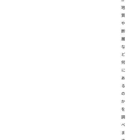
地
質
や
断
層
な
ど
何
に
あ
る
の
か
を
調
べ
ま