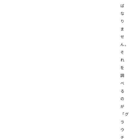
ば
な
り
ま
せ
ん。
そ
れ
を
調
べ
る
の
が
「グ
ラ
ウ
チ