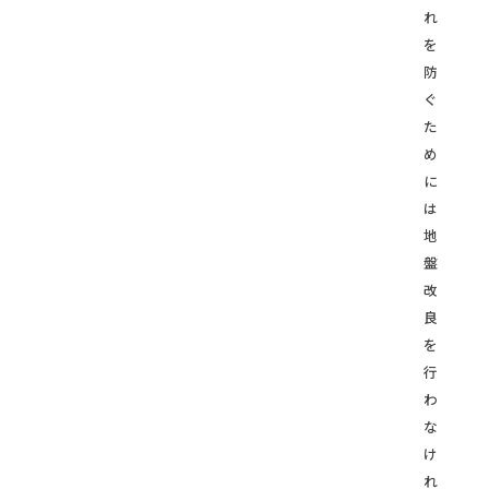
れ
を
防
ぐ
た
め
に
は
地
盤
改
良
を
行
わ
な
け
れ