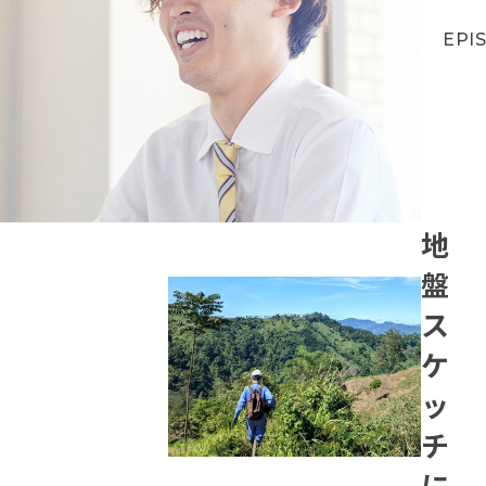
EPI
地
盤
ス
ケ
ッ
チ
に