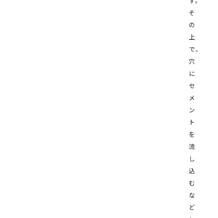
す。
そ
の
上
で、
穴
に
セ
メ
ン
ト
を
流
し
込
む
な
ど