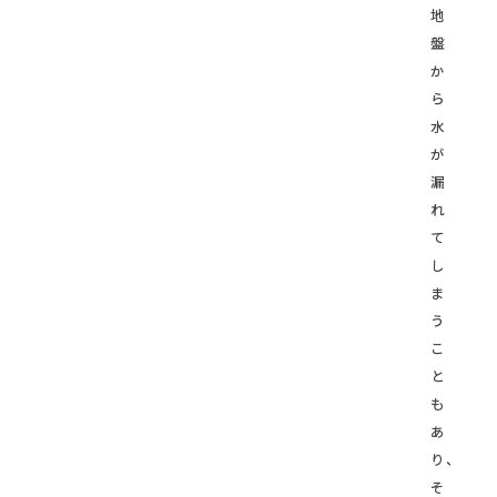
地
盤
か
ら
水
が
漏
れ
て
し
ま
う
こ
と
も
あ
り、
そ