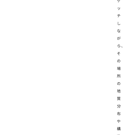
ケ
ッ
チ
し
な
が
ら、
そ
の
場
所
の
地
質
分
布
や
構