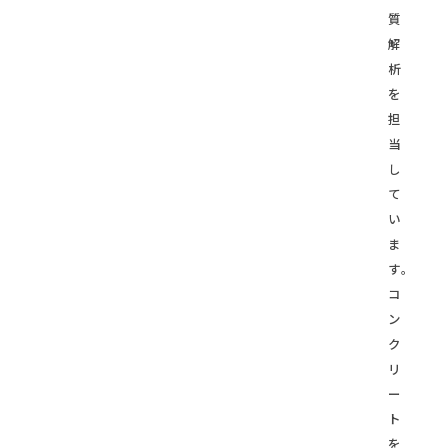
質
解
析
を
担
当
し
て
い
ま
す。
コ
ン
ク
リ
ー
ト
を