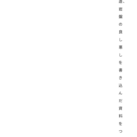
造、
岩
盤
の
良
し
悪
し
を
書
き
込
ん
だ
資
料
を
つ