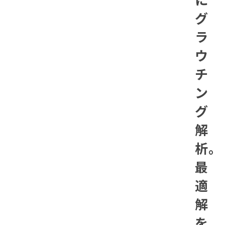
グ
ラ
ウ
チ
ン
グ
解
析。
最
適
解
を