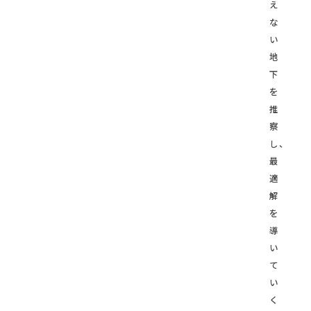
え
な
い
地
下
を
推
察
し、
最
適
解
を
導
い
て
い
く