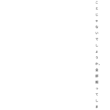
こ
と
じ
ゃ
な
い
で
し
ょ
う
か。
全
部
掘
っ
て
し
ま