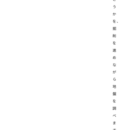
う
か
を、
掘
削
を
進
め
な
が
ら
地
盤
を
調
べ
ま
す。