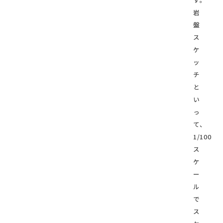
岩
盤
ス
ケ
ッ
チ
と
い
っ
て、
1/100
ス
ケ
ー
ル
で
ス