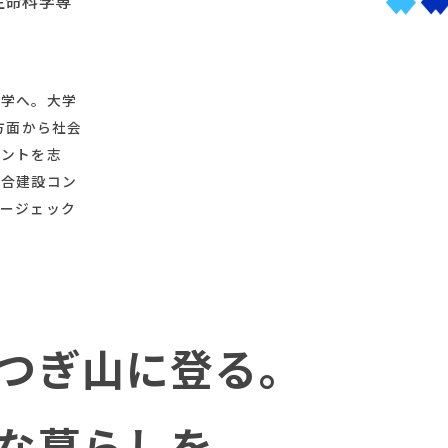
生命科学専
大学へ。大学
方面から社会
タントを志
総合建設コン
ュージェック
つぎ山に登る。
な暮らしを