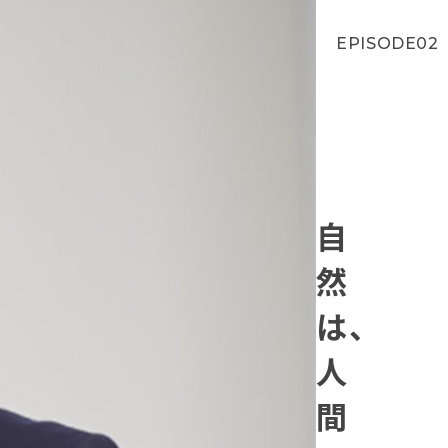
EPISODE02
自
然
は、
人
間