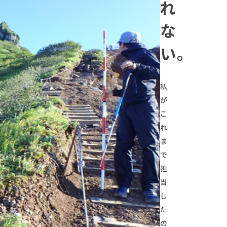
れ
な
い。
私
が
こ
れ
ま
で
担
当
し
た
の