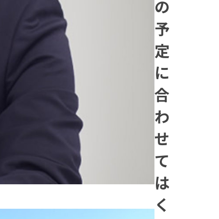
の
予
定
に
合
わ
せ
て
は
く