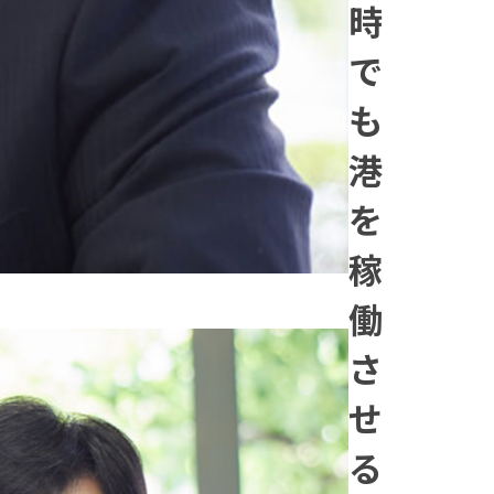
時
で
も
港
を
稼
働
さ
せ
る