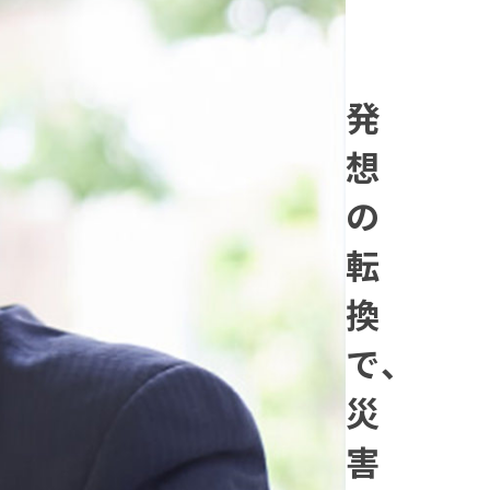
発
想
の
転
換
で、
災
害