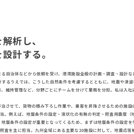
を解析し、
を設計する。
なる自治体などから依頼を受け、港湾施設全般の計画・調査・設計な
計するうえでは、こうした自然条件を考慮するとともに、地震や津波
策、維持管理など、分野ごとにチームを分けて業務を分担。私は入社
停泊させて、貨物の積み下ろし作業や、乗客を昇降させるための施設
担当。例えば、地盤条件の設定・液状化の有無の判定・照査用震度（
、地盤条件の設定が重要となってくるため、まずは地盤条件の設定を
能照査を主に担当。九州全域にある主要な20施設に対して、地震応答