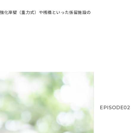
震強化岸壁（重力式）や桟橋といった係留施設の
EPISODE02