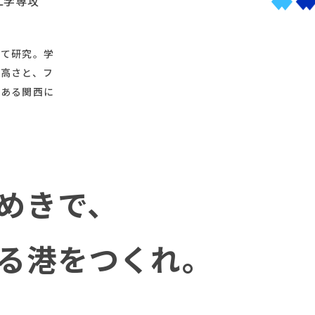
工学専攻
いて研究。学
の高さと、フ
である関西に
めきで、
る港をつくれ。