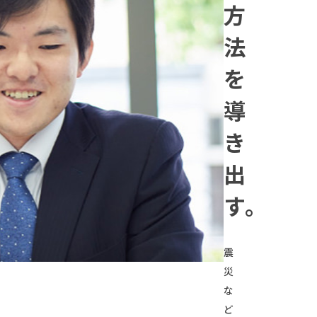
方
法
を
導
き
出
す。
震
災
な
ど