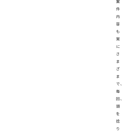
案
件
内
容
も
実
に
さ
ま
ざ
ま
で、
毎
回、
頭
を
捻
り