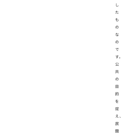
し
た
も
の
な
の
で
す。
公
共
の
目
的
を
捉
え、
民
間