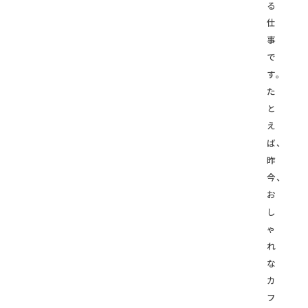
る
仕
事
で
す。
た
と
え
ば、
昨
今、
お
し
ゃ
れ
な
カ
フ