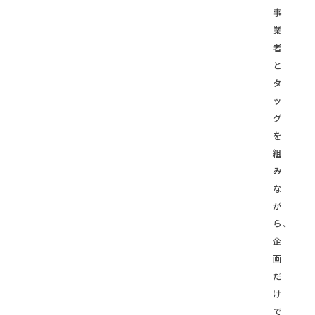
事
業
者
と
タ
ッ
グ
を
組
み
な
が
ら、
企
画
だ
け
で