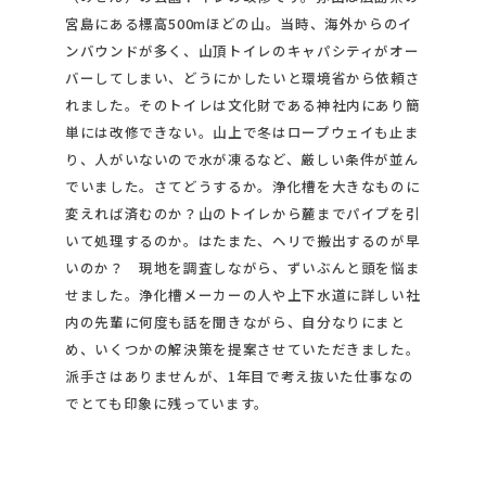
宮島にある標高500mほどの山。当時、海外からのイ
ンバウンドが多く、山頂トイレのキャパシティがオー
バーしてしまい、どうにかしたいと環境省から依頼さ
れました。そのトイレは文化財である神社内にあり簡
単には改修できない。山上で冬はロープウェイも止ま
り、人がいないので水が凍るなど、厳しい条件が並ん
でいました。さてどうするか。浄化槽を大きなものに
変えれば済むのか？山のトイレから麓までパイプを引
いて処理するのか。はたまた、ヘリで搬出するのが早
いのか？ 現地を調査しながら、ずいぶんと頭を悩ま
せました。浄化槽メーカーの人や上下水道に詳しい社
内の先輩に何度も話を聞きながら、自分なりにまと
め、いくつかの解決策を提案させていただきました。
派手さはありませんが、1年目で考え抜いた仕事なの
でとても印象に残っています。