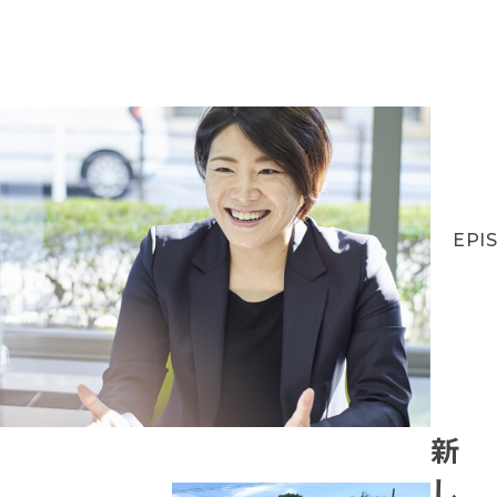
EPI
新
し