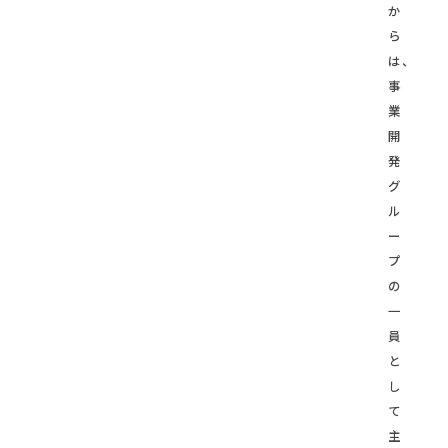
か
ら
は、
事
業
開
発
グ
ル
ー
プ
の
一
員
と
し
て
主