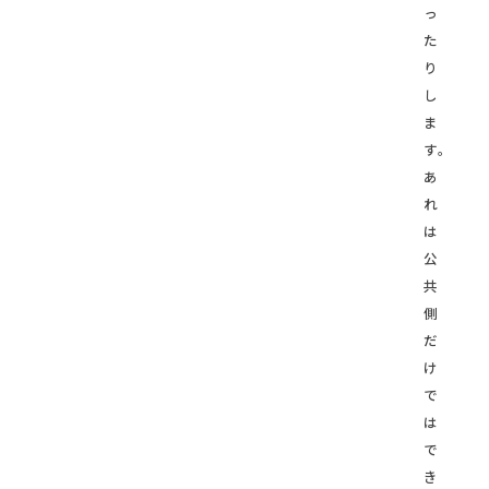
っ
た
り
し
ま
す。
あ
れ
は
公
共
側
だ
け
で
は
で
き