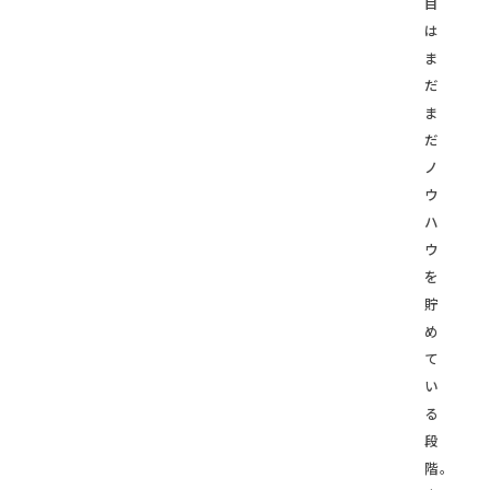
目
は
ま
だ
ま
だ
ノ
ウ
ハ
ウ
を
貯
め
て
い
る
段
階。