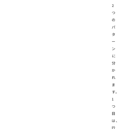
2
つ
の
パ
タ
ー
ン
に
分
か
れ
ま
す。
1
つ
目
は、
行