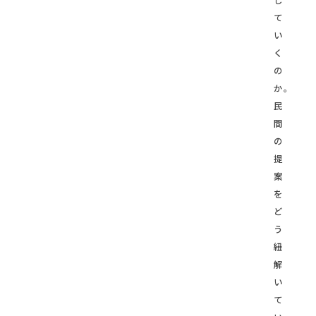
て
い
く
の
か。
民
間
の
提
案
を
ど
う
紐
解
い
て