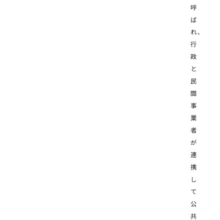
呼
ば
れ、
行
政
と
民
間
事
業
者
が
連
携
し
て
公
共