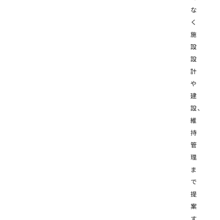
な
く
施
設
設
計
や
建
設、
維
持
管
理
ま
で
提
案
す