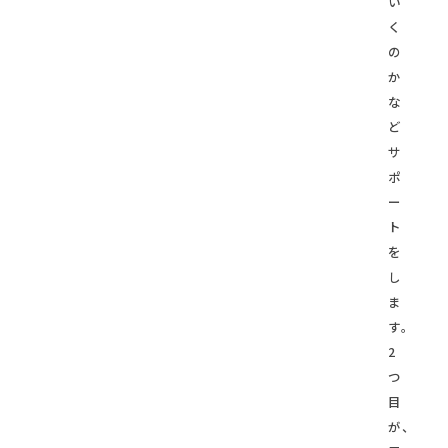
い
く
の
か
な
ど
サ
ポ
ー
ト
を
し
ま
す。
2
つ
目
が、