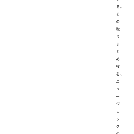
る。
そ
の
取
り
ま
と
め
役
を、
ニ
ュ
ー
ジ
ェ
ッ
ク
の