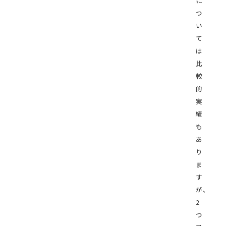
に
つ
い
て
は
比
較
的
実
績
も
あ
り
ま
す
が、
2
つ