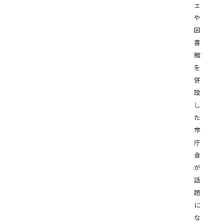
ェ
や
図
書
館
を
併
設
し
た
市
庁
舎
が
話
題
に
な