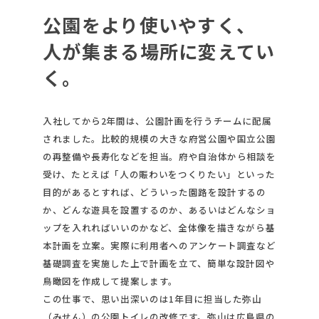
公園をより使いやすく、
人が集まる場所に変えてい
く。
入社してから2年間は、公園計画を行うチームに配属
されました。比較的規模の大きな府営公園や国立公園
の再整備や長寿化などを担当。府や自治体から相談を
受け、たとえば「人の賑わいをつくりたい」といった
目的があるとすれば、どういった園路を設計するの
か、どんな遊具を設置するのか、あるいはどんなショ
ップを入れればいいのかなど、全体像を描きながら基
本計画を立案。実際に利用者へのアンケート調査など
基礎調査を実施した上で計画を立て、簡単な設計図や
鳥瞰図を作成して提案します。
この仕事で、思い出深いのは1年目に担当した弥山
（みせん）の公園トイレの改修です。弥山は広島県の