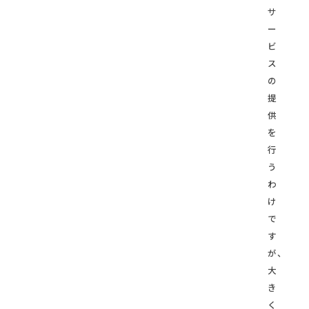
サ
ー
ビ
ス
の
提
供
を
行
う
わ
け
で
す
が、
大
き
く