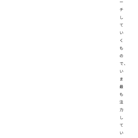
ー
チ
し
て
い
く
も
の
で、
い
ま
最
も
注
力
し
て
い