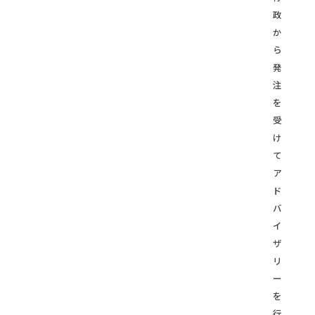
政
か
ら
発
注
を
受
け
て
ア
ド
バ
イ
ザ
リ
ー
を
行