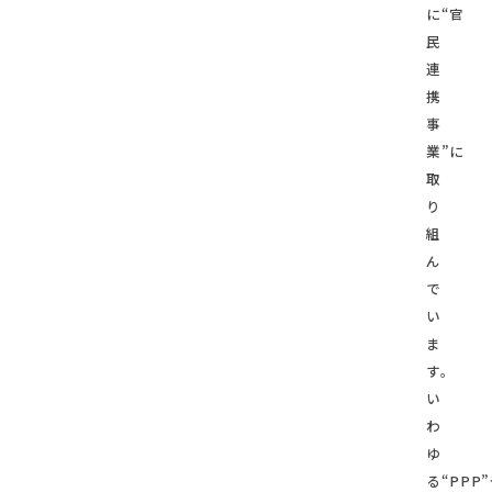
に“官
民
連
携
事
業”に
取
り
組
ん
で
い
ま
す。
い
わ
ゆ
る“PPP”