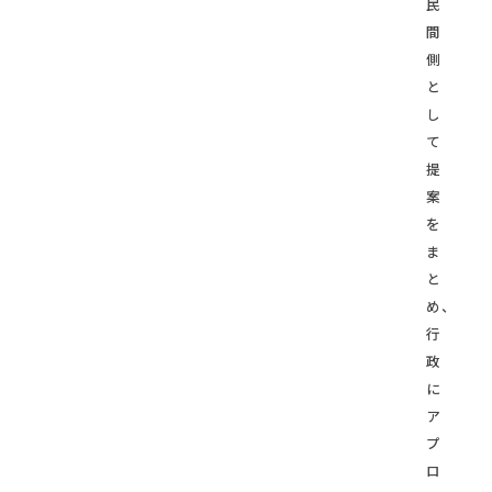
民
間
側
と
し
て
提
案
を
ま
と
め、
行
政
に
ア
プ
ロ