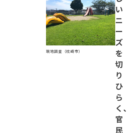
い
ニ
ー
ズ
を
現地調査（枕崎市）
切
り
ひ
ら
く、
官
民