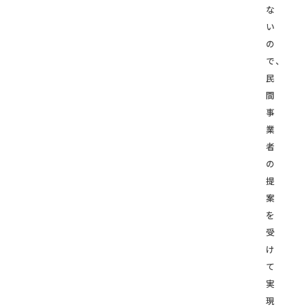
な
い
の
で、
民
間
事
業
者
の
提
案
を
受
け
て
実
現