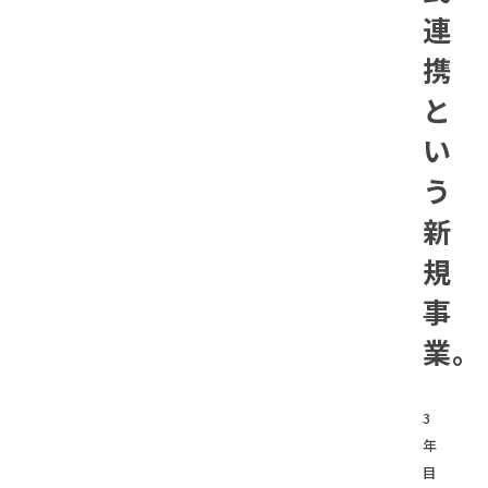
連
携
と
い
う
新
規
事
業。
3
年
目