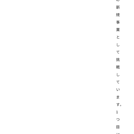
新
規
事
業
と
し
て
挑
戦
し
て
い
ま
す。
1
つ
目