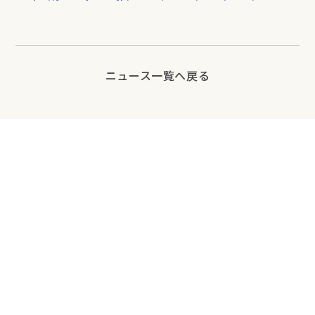
ニュース一覧へ戻る
ニュージ
技術開発
ピックア
ェックに
ップ
PAGETOP
DX推進
ついて
ニュース
株式会社ニュ
サステナ
事業紹介
ージェック
ビリティ
プロジェ
〒531-0074
クトスト