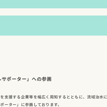
手前高等
同校で開催された「防災学習」に参加し
内容
川区役所
にしよど防災エキスポ実行委員会主催の
詳細PDFはこちら
防災エキ
京都府主催の「さわって、作って、動かし
内容
詳細PDFはこちら
、作っ
近畿地方整備局福知山河川国道事務所様
て建設業
吉西中学
大阪市教育委員会事務局総合教育センタ
2024）
続可能なまちにするための開発」をテー
詳細PDFはこちら
橋小学校
弊社主催で子どもたちに防災教育を行な
民センタ
社会福祉法人大阪市北区社会福祉協議会
内容
た。
詳細PDFはこちら
災フェス
詳細PDFはこちら
ビル
大阪市北区主催の夢キタ万博2024「KITAK
詳細PDFはこちら
ルサポーター」への参画
博
した。
中学校
NPO法人あすの夢土木の出前講座に参
KU
盾津東中
NPO法人よりはうす様にお声がけいた
K EXPO
野小学校
NPO法人あすの夢土木との共催で、子
詳細PDFはこちら
みを支援する企業等を幅広く周知するとともに、流域治水
詳細PDFはこちら
ント大阪
無印良品グランフロント大阪の「いつもの
詳細PDFはこちら
サポーター」に参画しております。