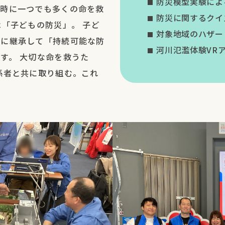
防災模型実験によ
災時に一つでも多くの命を救
防災に関するクイ
は「子どもの防災」。 子ど
対象地域のハザー
代に継承して「持続可能な防
河川氾濫体験VR
す。 大切な命を救うた
係者と共に取り組む。これ