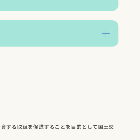
、防災教育を行ないました。
「にしよど防災エキスポ」に出展しました。
て建設業体験イベント2024」に国土交通省
の業務委託の一部として出展しました。
ーの活動「OEN」の取組みで、「平野区を持
マに講話を行ないました。
いました。
主催の「ふくし防災フェスタ」に出展しまし
U WORK WORK EXPO 2024」に出展しま
加し、子どもたちに防災教育を行ないました。
だき、職業講話を行ないました。
どもたちに防災教育を行ないました。
に資する取組を促進することを目的として国土交
もしもCARAVAN」に参加しました。