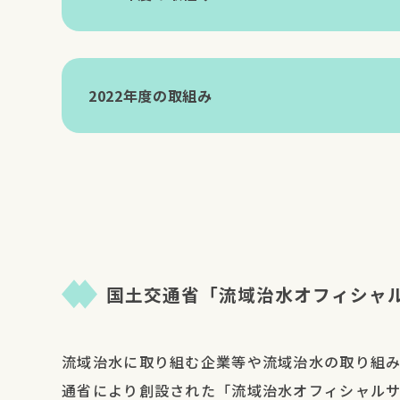
2025年12月23日(火)
大阪府市大
開催日
場所
学校
(イベント名)
2026年3月21日(土)
大阪市西淀
（にしよど
2022年度の取組み
スポ）
2024年11月23日(土)
舞鶴港
開催日
場所
（さわって
(イベント名)
て、動かし
2025年12月11日(木)
大阪市立長
体験イベント
校
2023年11月28日(火)
大阪市立長
2026年3月14日(土)
大阪市北区
開催日
場所
ー
(イベント名)
（ふくし防
タ）
2024年11月9日(土)
梅田スカイ
国土交通省「流域治水オフィシャ
（夢キタ万
2022年11月28日(月)
伊丹市立東
2024「KITA
2025年12月4日(木)
東大阪市立
WORK WOR
学校
2023年10月28日(土)
伊丹市立稲
流域治水に取り組む企業等や流域治水の取り組
2024」）
2026年3月7日(土)、
グランフロ
通省により創設された「流域治水オフィシャル