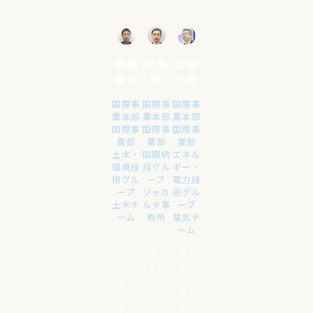
伊藤
伊澤
太田
誠治
清
仁志
国際事
国際事
国際事
業本部
業本部
業本部
国際事
国際事
国際事
業部
業部
業部
土木・
国際統
エネル
環境技
括グル
ギー・
術グル
ープ
電力技
ープ
ジャカ
術グル
土木チ
ルタ事
ープ
ーム
務所
電気チ
ーム
プ
2015
再
ロ
年
生
ジ
よ
エ
ェ
り
ネ
ク
ジ
ル
ト
ャ