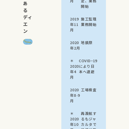
月
定、業務
あ
開始
る
ディ
2019
施工監理
エ
年11
業務開始
月
ン
2020
地鎮祭
年2月
＊
COVID−19
2020
により日
年4
本へ退避
月
2020
工場検査
年8-9
月
＊
再渡航す
2020
るもジャ
年10
カルタで