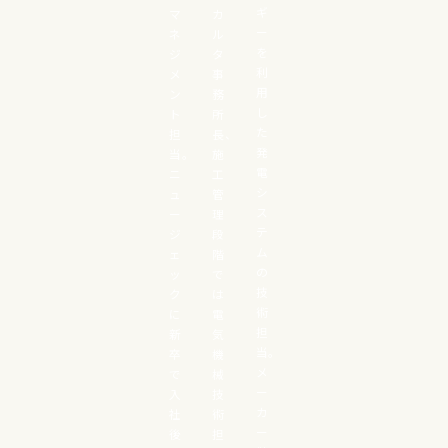
ギ
マ
カ
ー
ネ
ル
を
ジ
タ
利
メ
事
用
ン
務
し
ト
所
た
担
長、
発
当。
施
電
ニ
工
シ
ュ
管
ス
ー
理
テ
ジ
段
ム
ェ
階
の
ッ
で
技
ク
は
術
に
電
担
新
気
当。
卒
機
メ
で
械
ー
入
技
カ
社
術
ー
後
担