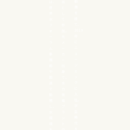
勤
は、
当
務
世
と
を
界
し
経
水
て
て、
フ
参
2019
ォ
加。
年
ー
元
に
ラ
メ
ニ
ム
ー
ュ
事
カ
ー
務
ー
ジ
局
出
ェ
や
身
ッ
国
で、
ク
連
水
に
で
力
入
勤
発
社。
務
電
学
し、
プ
生
水
ラ
時
環
ン
代
境
ト
を
を
の