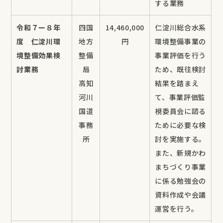
する業務
令和７ー８年
四国
14,460,000
仁淀川総合水系
度 仁淀川環
地方
円
環境整備事業の
境整備効果検
整備
事業評価を行う
討業務
局
ため、既往検討
高知
結果を踏まえ
河川
て、事業評価監
国道
視委員会に諮る
事務
ために必要な検
所
討を実施する。
また、新規かわ
まちづくり事業
に係る勉強会の
資料作成や会議
運営を行う。