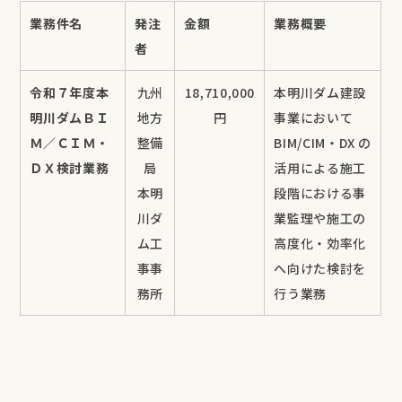
業務件名
発注
金額
業務概要
者
令和７年度本
九州
18,710,000
本明川ダム建設
明川ダムＢＩ
地方
円
事業において
Ｍ／ＣＩＭ・
整備
BIM/CIM・DX の
ＤＸ検討業務
局
活用による施工
本明
段階における事
川ダ
業監理や施工の
ム工
高度化・効率化
事事
へ向けた検討を
務所
行う業務