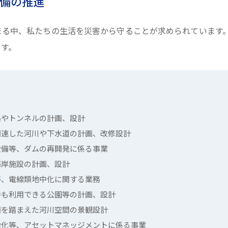
備の推進
まる中、私たちの生活を災害から守ることが求められています
ます。
路やトンネルの計画、設計
関連した河川や下水道の計画、改修設計
設備等、ダムの再開発に係る事業
海岸施設の計画、設計
等、電線類地中化に関する業務
時も利用できる公園等の計画、設計
画を踏まえた河川空間の景観設計
命化等、アセットマネッジメントに係る事業