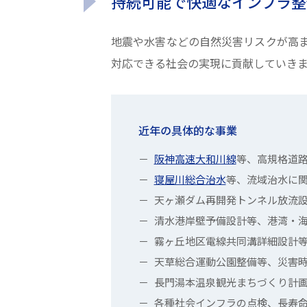
持続可能で快適なインフラ整
地震や水害などの自然災害リスクが高
対応できる社会の実現に貢献していき
近年の具体的な事業
阪神高速大和川線
等、高規格道
寝屋川総合治水
等、流域治水に
天ヶ瀬ダム再開発トンネル放流
清水港岸壁予備設計等、港湾・
霧ヶ丘地区電線共同溝詳細設計
天草総合運動公園整備等、災害
長門湯本温泉観光まちづくり計
各種社会インフラの点検、長寿